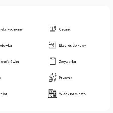
neks kuchenny
Czajnik
odówka
Ekspres do kawy
ikrofalówka
Zmywarka
V
Prysznic
ralka
Widok na miasto