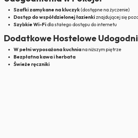
Szafki zamykane na kluczyk
(dostępne na życzenie)
Dostęp do współdzielonej łazienki
znajdującej się po
Szybkie Wi-Fi
dla stałego dostępu do internetu
Dodatkowe Hostelowe Udogodni
W pełni wyposażona kuchnia
na niższym piętrze
Bezpłatna kawa i herbata
Świeże ręczniki
To doskonała opcja dla
samotnych podróżników
,
grup zna
osób ceniących hostelową atmosferę i możliwość nawiązania 
znajomości.
Zarezerwuj swoje łóżko już teraz i poczuj hostelowy klim
najlepszym wydaniu!