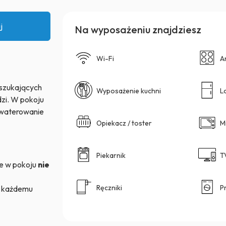
j
Na wyposażeniu znajdziesz
Wi-Fi
A
b szukających
Wyposażenie kuchni
L
zi. W pokoju
kwaterowanie
Opiekacz / toster
M
Piekarnik
T
e w pokoju
nie
Ręczniki
P
c każdemu