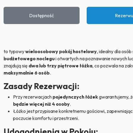
Dostępność
Rezerwu
to typowy
wieloosobowy pokój hostelowy
, idealny dla osó
budżetowego noclegu
i otwartych na poznawanie nowych lud
znajdują się
dwa lub trzy piętrowe łóżka
, co pozwala na za
maksymalnie 6 osób
.
Zasady Rezerwacji:
Przy rezerwacjach
pojedynczych łóżek
gwarantujemy, ż
będzie więcej niż 4 osoby
.
Łóżko jest przypisane konkretnemu gościowi, zapewniają
poczucie komfortu i przestrzeni.
Udogodnienia w Pokoju: