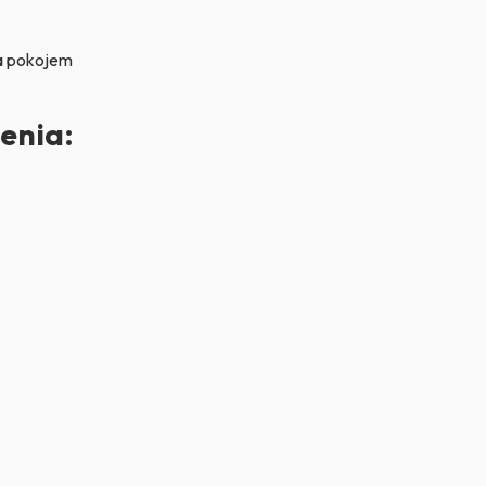
za pokojem
enia:
jomych
czy
nowych
at w