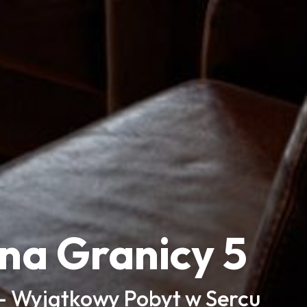
na Granicy 5
– Wyjątkowy Pobyt w Sercu