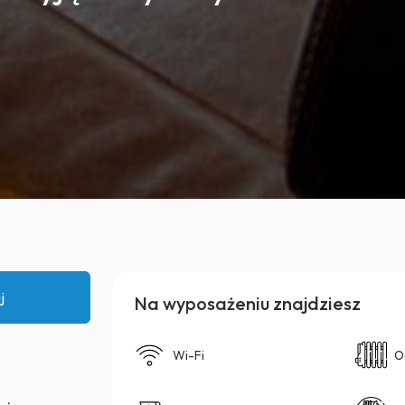
j
Na wyposażeniu znajdziesz
Wi-Fi
O