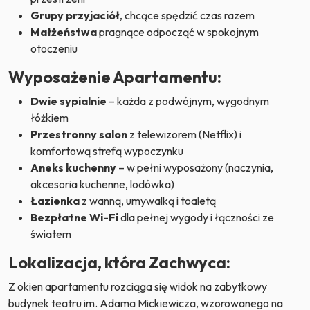
Grupy przyjaciół
, chcące spędzić czas razem
Małżeństwa
pragnące odpocząć w spokojnym
otoczeniu
Wyposażenie Apartamentu:
Dwie sypialnie
– każda z podwójnym, wygodnym
łóżkiem
Przestronny salon
z telewizorem (Netflix) i
komfortową strefą wypoczynku
Aneks kuchenny
– w pełni wyposażony (naczynia,
akcesoria kuchenne, lodówka)
Łazienka
z wanną, umywalką i toaletą
Bezpłatne Wi-Fi
dla pełnej wygody i łączności ze
światem
Lokalizacja, która Zachwyca:
Z okien apartamentu rozciąga się widok na zabytkowy
budynek teatru im. Adama Mickiewicza, wzorowanego na