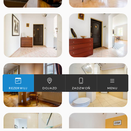
REZERWUJ
DOJAZD
ZADZWOŃ
MENU