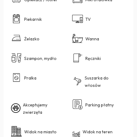
Piekarnik
TV
Żelazko
Wanna
Szampon, mydło
Ręczniki
Pralka
Suszarka do
włosów
Akceptujemy
Parking płatny
zwierzęta
Widok na miasto
Widok na teren